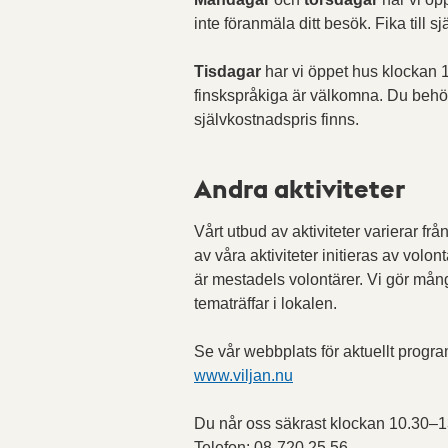
inte föranmäla ditt besök. Fika till s
Tisdagar
har vi öppet hus klockan 1
finskspråkiga är välkomna. Du behöve
självkostnadspris finns.
Andra aktiviteter
Vårt utbud av aktiviteter varierar frå
av våra aktiviteter initieras av volo
är mestadels volontärer. Vi gör många
tematräffar i lokalen.
Se vår webbplats för aktuellt progra
www.viljan.nu
Du når oss säkrast klockan 10.30–1
Telefon: 08-720 25 56