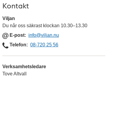
Kontakt
Viljan
Du når oss säkrast klockan 10.30–13.30
E
E-post
info
@viljan.nu
-
Telefon
Telefon
08-720 25 56
p
o
s
Verksamhetsledare
t
Tove Altvall