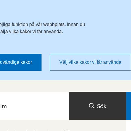
Till övergripande innehåll för webbplatsen
öjliga funktion på vår webbplats. Innan du
lja vilka kakor vi får använda.
dvändiga kakor
Välj vilka kakor vi får använda
olm
Sök