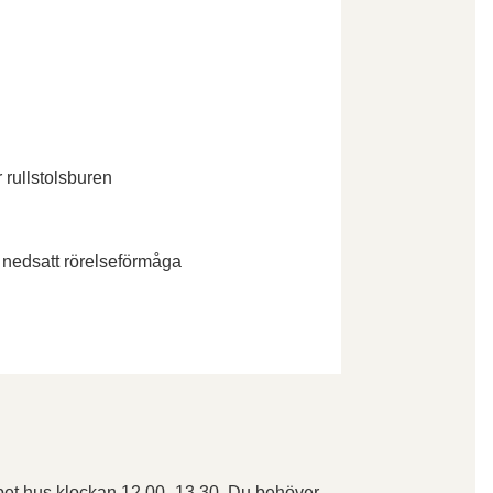
r rullstolsburen
 nedsatt rörelseförmåga
ppet hus klockan 12.00–13.30. Du behöver