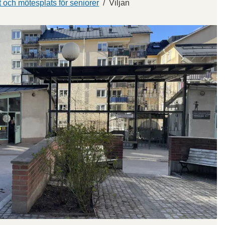
kt och mötesplats för seniorer
Viljan