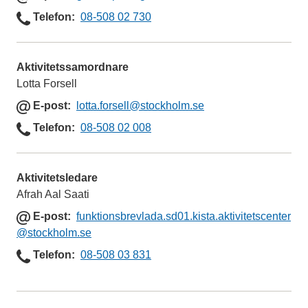
-
Telefon
Telefon
08-508 02 730
p
o
s
Aktivitetssamordnare
t
Lotta Forsell
E
E-post
lotta.forsell
@stockholm.se
-
Telefon
Telefon
08-508 02 008
p
o
s
Aktivitetsledare
t
Afrah Aal Saati
E
E-post
funktionsbrevlada.sd01.kista.aktivitetscenter
-
@stockholm.se
p
Telefon
Telefon
08-508 03 831
o
s
t