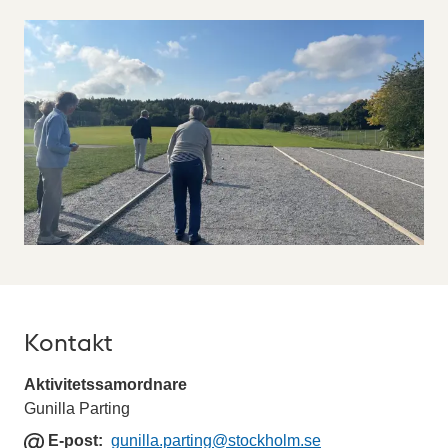
Kontakt
Aktivitetssamordnare
Gunilla Parting
E
E-post
gunilla.parting
@stockholm.se