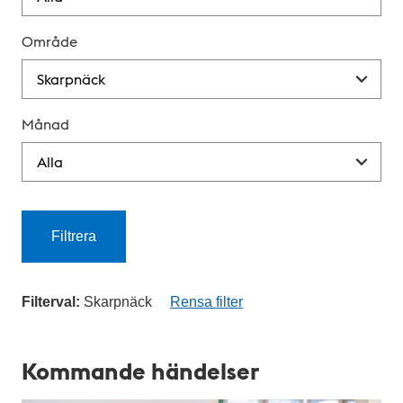
Område
Månad
Filtrera
Filterval:
Skarpnäck
Rensa filter
K
a
Kommande händelser
l