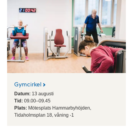
e
n
d
a
r
i
u
m
Gymcirkel
Datum:
13
augusti
Tid:
09.00
–
09.45
Plats:
Mötesplats Hammarbyhöjden,
Tidaholmsplan 18, våning -1