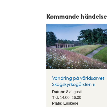
K
a
Kommande händelse
l
e
n
d
a
r
i
u
Vandring på världsarvet
m
Skogskyrkogården
Datum:
8
augusti
Tid:
14.00
–
16.00
Plats:
Enskede