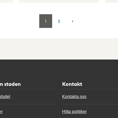
1
2
m staden
Kontakt
adsdel
Kontakta oss
er
Hitta politiker