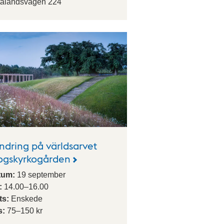
alandsvägen 224
ndring på världsarvet
ogskyrkogården
tum:
19
september
:
14.00
–
16.00
ts:
Enskede
s:
75–150 kr