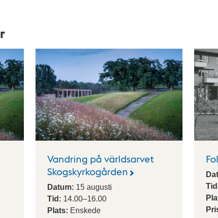
r
Vandring på världsarvet
Fo
Skogskyrkogården
Da
Tid
Datum:
15
augusti
Pla
Tid:
14.00
–
16.00
Pri
Plats:
Enskede