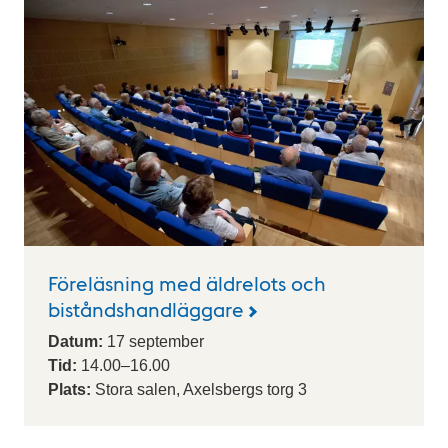
e
n
d
a
r
i
u
m
Föreläsning med äldrelots och
biståndshandläggare
Datum:
17
september
Tid:
14.00
–
16.00
Plats:
Stora salen, Axelsbergs torg 3