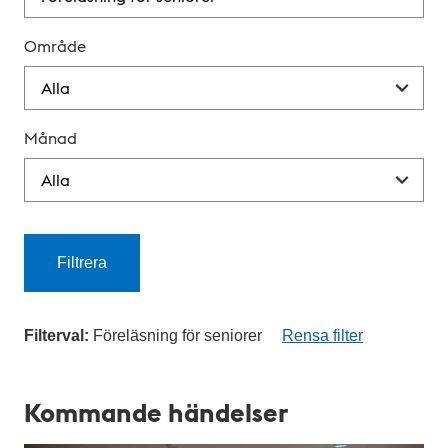
Område
Månad
Filtrera
Filterval:
Föreläsning för seniorer
Rensa filter
K
a
Kommande händelser
l